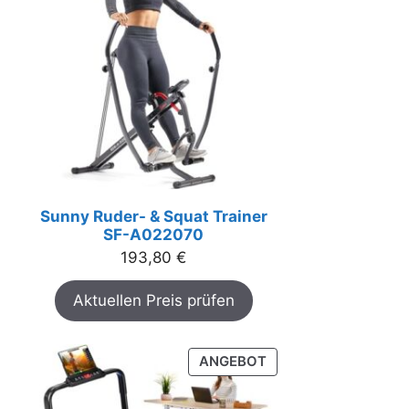
Sunny Ruder- & Squat Trainer
SF-A022070
193,80
€
Aktuellen Preis prüfen
PRODUKT
ANGEBOT
IM
ANGEBOT