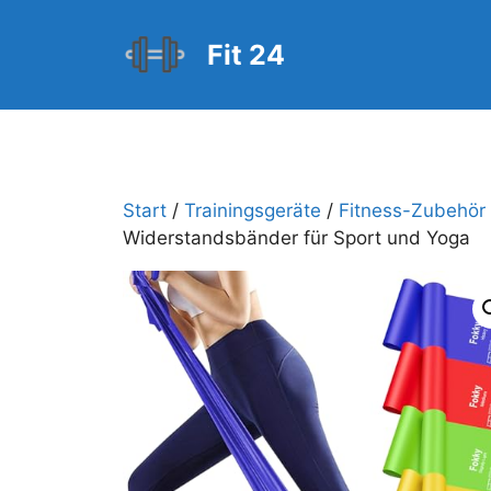
Zum
Inhalt
Fit 24
springen
Start
/
Trainingsgeräte
/
Fitness-Zubehör
Widerstandsbänder für Sport und Yoga