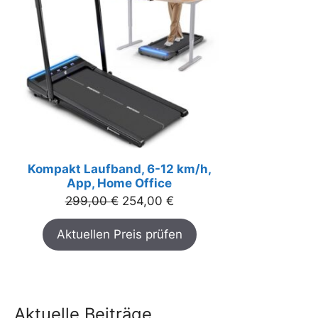
Kompakt Laufband, 6-12 km/h,
App, Home Office
Ursprünglicher
Aktueller
299,00
€
254,00
€
Preis
Preis
Aktuellen Preis prüfen
war:
ist:
299,00 €
254,00 €.
Aktuelle Beiträge