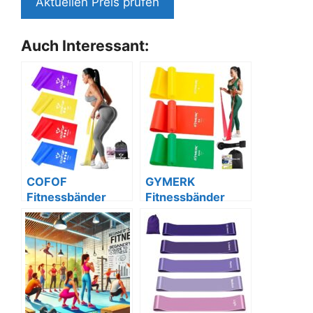
Aktuellen Preis prüfen
Auch Interessant:
COFOF
GYMERK
Fitnessbänder
Fitnessbänder
4er-Set mit
3er-Set, 3
Tasche, ideal für
Widerstände, inkl.
Yoga & mehr
Zubehör