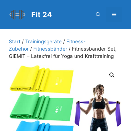
Zum
Inhalt
Fit 24
Menü
springen
Start
/
Trainingsgeräte
/
Fitness-
Zubehör
/
Fitnessbänder
/ Fitnessbänder Set,
GIEMIT – Latexfrei für Yoga und Krafttraining