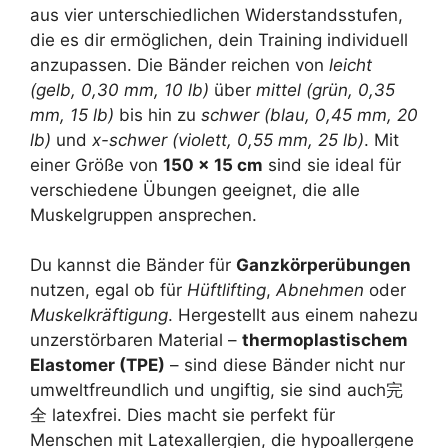
aus vier unterschiedlichen Widerstandsstufen,
die es dir ermöglichen, dein Training individuell
anzupassen. Die Bänder reichen von
leicht
(gelb, 0,30 mm, 10 lb)
über
mittel (grün, 0,35
mm, 15 lb)
bis hin zu
schwer (blau, 0,45 mm, 20
lb)
und
x-schwer (violett, 0,55 mm, 25 lb)
. Mit
einer Größe von
150 x 15 cm
sind sie ideal für
verschiedene Übungen geeignet, die alle
Muskelgruppen ansprechen.
Du kannst die Bänder für
Ganzkörperübungen
nutzen, egal ob für
Hüftlifting
,
Abnehmen
oder
Muskelkräftigung
. Hergestellt aus einem nahezu
unzerstörbaren Material –
thermoplastischem
Elastomer (TPE)
– sind diese Bänder nicht nur
umweltfreundlich und ungiftig, sie sind auch完
全 latexfrei. Dies macht sie perfekt für
Menschen mit Latexallergien, die hypoallergene