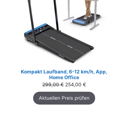
Kompakt Laufband, 6-12 km/h, App,
Home Office
Ursprünglicher
Aktueller
299,00
€
254,00
€
Preis
Preis
Aktuellen Preis prüfen
war:
ist:
299,00 €
254,00 €.