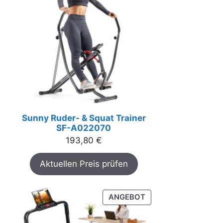
Sunny Ruder- & Squat Trainer
SF-A022070
193,80
€
Aktuellen Preis prüfen
PRODUKT
ANGEBOT
IM
ANGEBOT