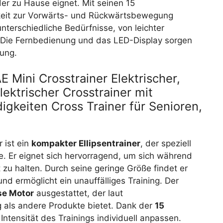
der zu Hause eignet. Mit seinen 15
keit zur Vorwärts- und Rückwärtsbewegung
 unterschiedliche Bedürfnisse, von leichter
. Die Fernbedienung und das LED-Display sorgen
nung.
Mini Crosstrainer Elektrischer,
ektrischer Crosstrainer mit
gkeiten Cross Trainer für Senioren,
 ist ein
kompakter Ellipsentrainer
, der speziell
de. Er eignet sich hervorragend, um sich während
 zu halten. Durch seine geringe Größe findet er
nd ermöglicht ein unauffälliges Training. Der
se Motor
ausgestattet, der laut
 als andere Produkte bietet. Dank der
15
Intensität des Trainings individuell anpassen.