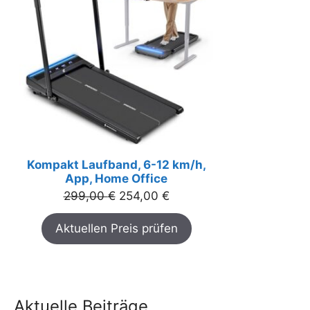
Kompakt Laufband, 6-12 km/h,
App, Home Office
Ursprünglicher
Aktueller
299,00
€
254,00
€
Preis
Preis
Aktuellen Preis prüfen
war:
ist:
299,00 €
254,00 €.
Aktuelle Beiträge