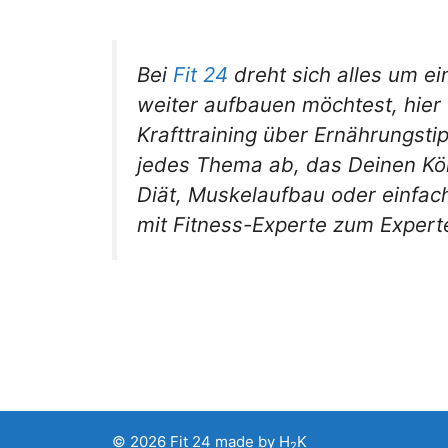
Bei
Fit 24
dreht sich alles um e
weiter aufbauen möchtest, hier 
Krafttraining über Ernährungst
jedes Thema ab, das Deinen Körp
Diät, Muskelaufbau oder einfac
mit Fitness-Experte zum Expert
© 2026
Fit 24
made by
H
K
2