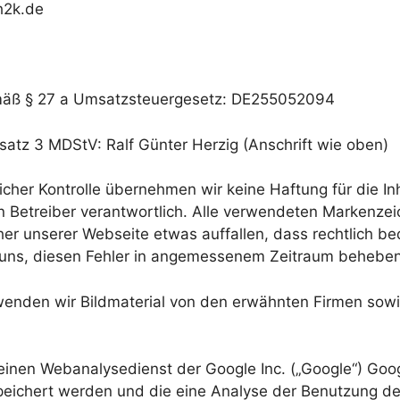
h2k.de
mäß § 27 a Umsatzsteuergesetz: DE255052094
bsatz 3 MDStV: Ralf Günter Herzig (Anschrift wie oben)
licher Kontrolle übernehmen wir keine Haftung für die Inh
ren Betreiber verantwortlich. Alle verwendeten Markenz
her unserer Webseite etwas auffallen, dass rechtlich bed
r uns, diesen Fehler in angemessenem Zeitraum behebe
enden wir Bildmaterial von den erwähnten Firmen sowie
einen Webanalysedienst der Google Inc. („Google“) Goog
peichert werden und die eine Analyse der Benutzung der