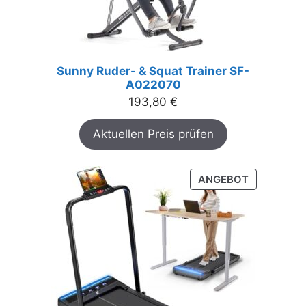
Sunny Ruder- & Squat Trainer SF-
A022070
193,80
€
Aktuellen Preis prüfen
PRODUKT
ANGEBOT
IM
ANGEBOT