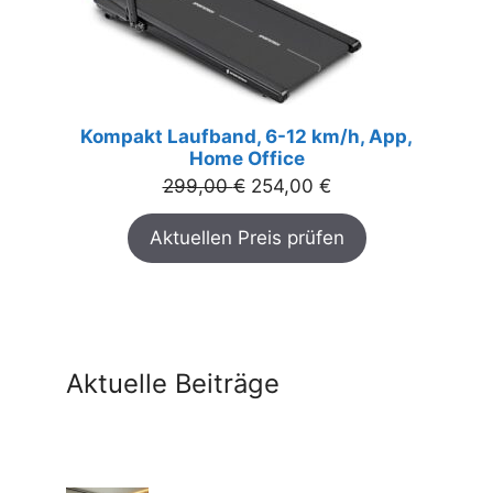
Kompakt Laufband, 6-12 km/h, App,
Home Office
Ursprünglicher
Aktueller
299,00
€
254,00
€
Preis
Preis
Aktuellen Preis prüfen
war:
ist:
299,00 €
254,00 €.
Aktuelle Beiträge