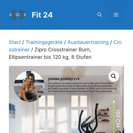
Zum
Inhalt
Fit 24
Menü
springen
Start
/
Trainingsgeräte
/
Ausdauertraining
/
Cro
sstrainer
/ Zipro Crosstrainer Burn,
Ellipsentrainer bis 120 kg, 8 Stufen