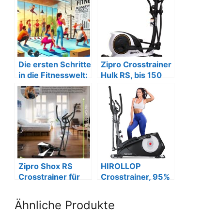
Die ersten Schritte
Zipro Crosstrainer
in die Fitnesswelt:
Hulk RS, bis 150
Ein
kg, 8 Widerstände.
Anfängerleitfaden
Zipro Shox RS
HIROLLOP
Crosstrainer für
Crosstrainer, 95%
Zuhause, bis 120
montiert, 22
kg, weiß
Widerstandsstufe
Ähnliche Produkte
n.