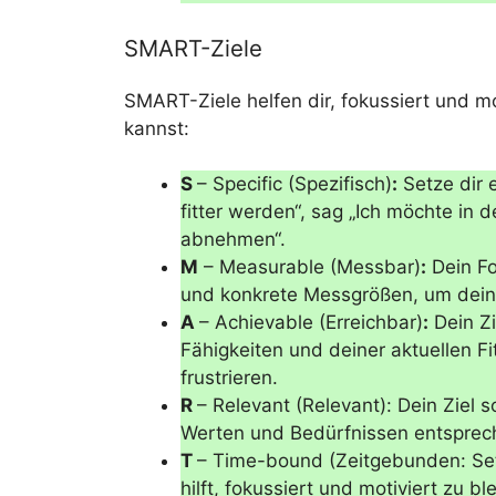
SMART-Ziele
SMART-Ziele helfen dir, fokussiert und mot
kannst:
S
– Specific (Spezifisch)
:
Setze dir e
fitter werden“, sag „Ich möchte in
abnehmen“.
M
– Measurable (Messbar)
:
Dein Fo
und konkrete Messgrößen, um deine
A
– Achievable (Erreichbar)
:
Dein Zi
Fähigkeiten und deiner aktuellen Fi
frustrieren.
R
– Relevant (Relevant): Dein Ziel s
Werten und Bedürfnissen entsprec
T
– Time-bound (Zeitgebunden: Setz
hilft, fokussiert und motiviert zu bl