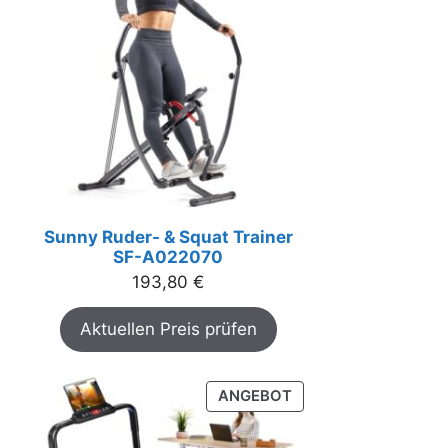
Sunny Ruder- & Squat Trainer
SF-A022070
193,80
€
Aktuellen Preis prüfen
PRODUKT
ANGEBOT
IM
ANGEBOT