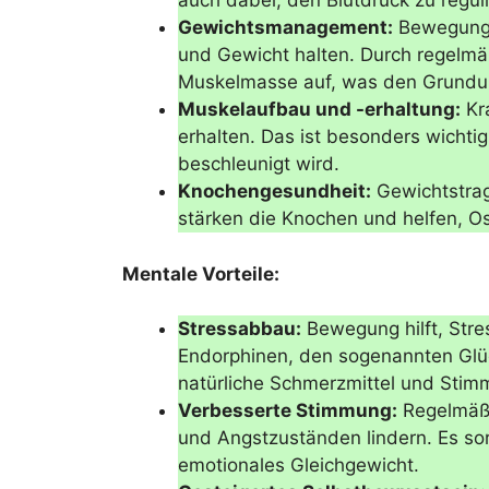
auch dabei, den Blutdruck zu regul
Gewichtsmanagement:
Bewegung 
und Gewicht halten. Durch regelmä
Muskelmasse auf, was den Grundum
Muskelaufbau und -erhaltung:
Kra
erhalten. Das ist besonders wicht
beschleunigt wird.
Knochengesundheit:
Gewichtstrag
stärken die Knochen und helfen, 
Mentale Vorteile:
Stressabbau:
Bewegung hilft, Stre
Endorphinen, den sogenannten Glü
natürliche Schmerzmittel und Stim
Verbesserte Stimmung:
Regelmäßi
und Angstzuständen lindern. Es sor
emotionales Gleichgewicht.