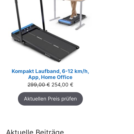
Kompakt Laufband, 6-12 km/h,
App, Home Office
Ursprünglicher
Aktueller
299,00
€
254,00
€
Preis
Preis
Aktuellen Preis prüfen
war:
ist:
299,00 €
254,00 €.
Aktuelle Beiträge