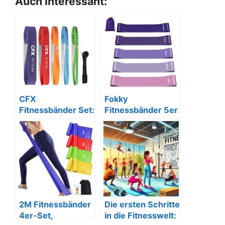
Auch Interessant:
CFX
Fokky
Fitnessbänder Set:
Fitnessbänder 5er
5
Set, 100%
Widerstandsbände
Naturlatex mit
r, Türanker,
Anleitung
Tasche.
2M Fitnessbänder
Die ersten Schritte
4er-Set,
in die Fitnesswelt: