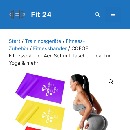
Zum
Inhalt
Fit 24
Menü
springen
Start
/
Trainingsgeräte
/
Fitness-
Zubehör
/
Fitnessbänder
/ COFOF
Fitnessbänder 4er-Set mit Tasche, ideal für
Yoga & mehr