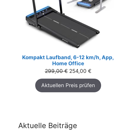
Kompakt Laufband, 6-12 km/h, App,
Home Office
Ursprünglicher
Aktueller
299,00
€
254,00
€
Preis
Preis
Aktuellen Preis prüfen
war:
ist:
299,00 €
254,00 €.
Aktuelle Beiträge