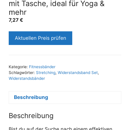
mit Tasche, ideal für Yoga &
mehr
7,27
€
Aktuellen Preis prüfen
Kategorie:
Fitnessbänder
Schlagwörter:
Stretching
,
Widerstandsband Set
,
Widerstandsbänder
Beschreibung
Beschreibung
Bist du auf der Suche nach einem effektiven