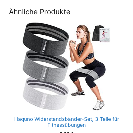
Widerstandsbände
Ein
r für Sport und
Anfängerleitfaden
Ähnliche Produkte
Yoga
Haquno Widerstandsbänder-Set, 3 Teile für
Fitnessübungen