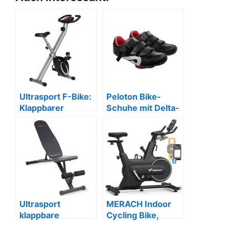
Ultrasport F-Bike:
Peloton Bike-
Klappbarer
Schuhe mit Delta-
Heimtrainer, max.
kompatiblen
110 kg, 8 Stufen
Cleats
Ultrasport
MERACH Indoor
klappbare
Cycling Bike,
Hantelbank, 500
Heimtrainer mit