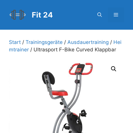
Zum
Inhalt
Fit 24
Menü
springen
Start
/
Trainingsgeräte
/
Ausdauertraining
/
Hei
mtrainer
/ Ultrasport F-Bike Curved Klappbar