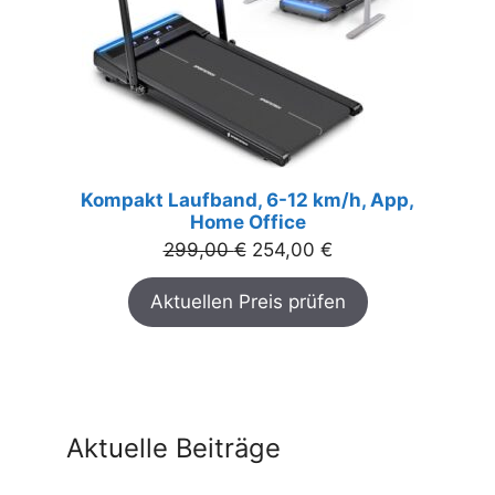
Kompakt Laufband, 6-12 km/h, App,
Home Office
Ursprünglicher
Aktueller
299,00
€
254,00
€
Preis
Preis
Aktuellen Preis prüfen
war:
ist:
299,00 €
254,00 €.
Aktuelle Beiträge