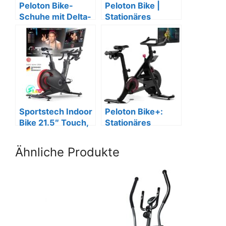
Peloton Bike-
Peloton Bike |
Schuhe mit Delta-
Stationäres
kompatiblen
Indoor-Fahrrad
Cleats
mit 21,5″
Touchscreen
Sportstech Indoor
Peloton Bike+:
Bike 21.5″ Touch,
Stationäres
Live Workouts &
Fahrrad mit 24″
LED.
HD-Touchscreen
Ähnliche Produkte