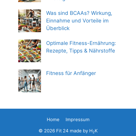
Was sind BCAAs? Wirkung,
Einnahme und Vorteile im
Überblick
Optimale Fitness-Ernährung:
Rezepte, Tipps & Nährstoffe
Fitness für Anfänger
Home
Impressum
Aktuellen Preis prüfen
369,99
€
© 2026
Fit 24
made by
H
K
2