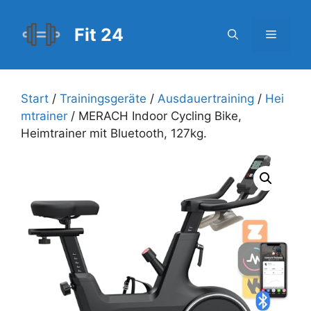
Zum
Inhalt
Fit 24
Menü
springen
Start
/
Trainingsgeräte
/
Ausdauertraining
/
Hei
mtrainer
/ MERACH Indoor Cycling Bike,
Heimtrainer mit Bluetooth, 127kg.