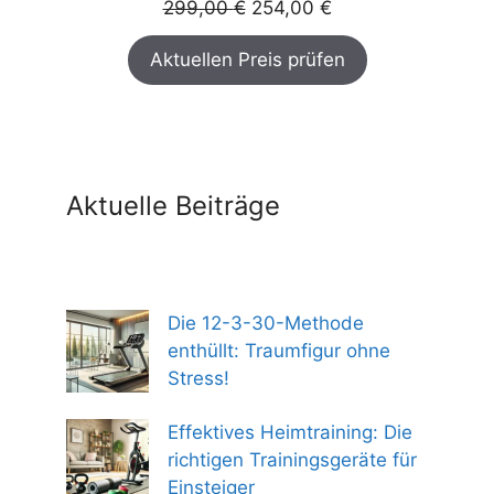
Ursprünglicher
Aktueller
299,00
€
254,00
€
Preis
Preis
Aktuellen Preis prüfen
war:
ist:
299,00 €
254,00 €.
Aktuelle Beiträge
Die 12-3-30-Methode
enthüllt: Traumfigur ohne
Stress!
Effektives Heimtraining: Die
richtigen Trainingsgeräte für
Einsteiger