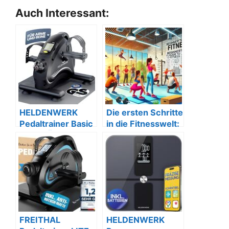
Auch Interessant:
HELDENWERK
Die ersten Schritte
Pedaltrainer Basic
in die Fitnesswelt:
Set – TÜV/GS
Ein
geprüft mit
Anfängerleitfaden
Zubehör
FREITHAL
HELDENWERK