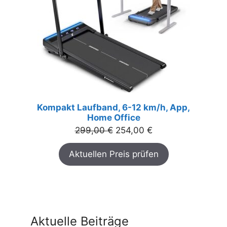
Kompakt Laufband, 6-12 km/h, App,
Home Office
Ursprünglicher
Aktueller
299,00
€
254,00
€
Preis
Preis
Aktuellen Preis prüfen
war:
ist:
299,00 €
254,00 €.
Aktuelle Beiträge