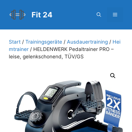
Zum
Inhalt
Fit 24
Menü
springen
Start
/
Trainingsgeräte
/
Ausdauertraining
/
Hei
mtrainer
/ HELDENWERK Pedaltrainer PRO –
leise, gelenkschonend, TÜV/GS