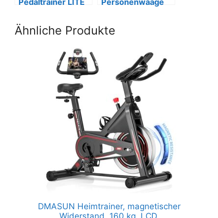
Pedaltrainer LITE
Personenwaage
mit rutschfester
mit App, 180 kg,
Matte & Display.
Bluetooth-Analyse
Ähnliche Produkte
DMASUN Heimtrainer, magnetischer
Widerstand, 160 kg, LCD.