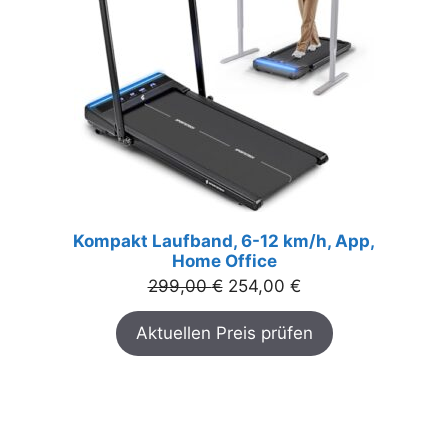
Kompakt Laufband, 6-12 km/h, App,
Home Office
Ursprünglicher
Aktueller
299,00
€
254,00
€
Preis
Preis
Aktuellen Preis prüfen
war:
ist:
299,00 €
254,00 €.