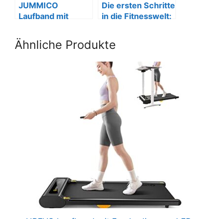
JUMMICO
Die ersten Schritte
Laufband mit
in die Fitnesswelt:
Höhenverstellung,
Ein
app-gesteuert,
Anfängerleitfaden
Ähnliche Produkte
klappbar.