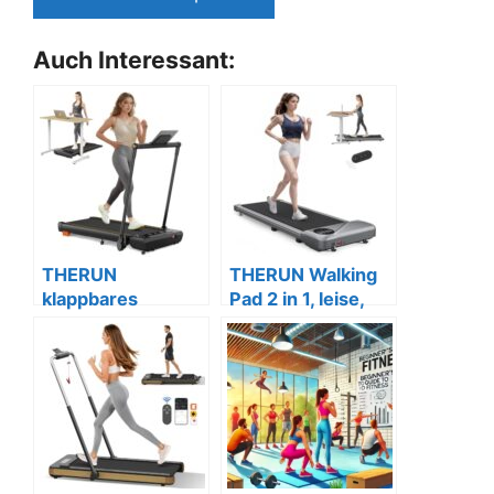
Auch Interessant:
THERUN
THERUN Walking
klappbares
Pad 2 in 1, leise,
Laufband, 2,5PS,
mit
leise bis 12 km/h,
Fernbedienung,
orange
Silber.