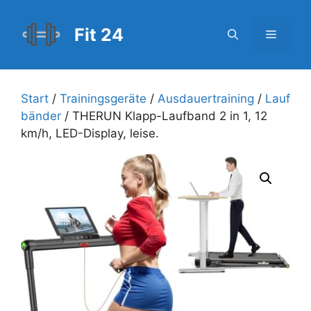
Zum
Inhalt
Fit 24
Menü
springen
Start
/
Trainingsgeräte
/
Ausdauertraining
/
Lauf
bänder
/ THERUN Klapp-Laufband 2 in 1, 12
km/h, LED-Display, leise.