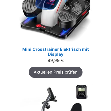
Mini Crosstrainer Elektrisch mit
Display
99,99
€
Aktuellen Preis prüfen