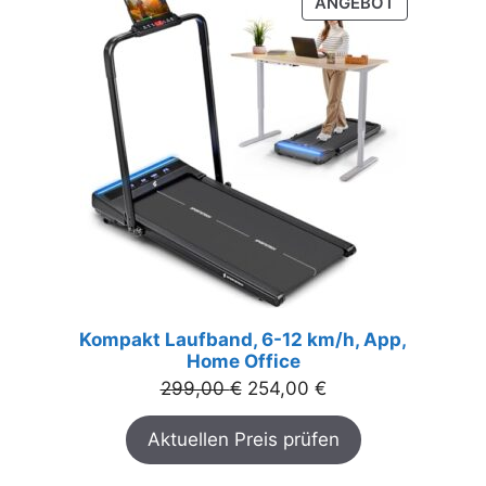
PRODUKT
ANGEBOT
IM
ANGEBOT
Kompakt Laufband, 6-12 km/h, App,
Home Office
Ursprünglicher
Aktueller
299,00
€
254,00
€
Preis
Preis
Aktuellen Preis prüfen
war:
ist:
299,00 €
254,00 €.