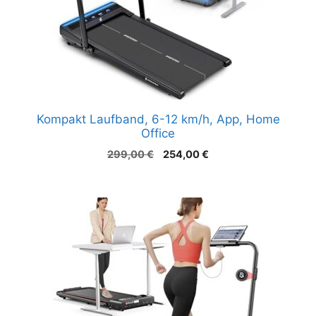
Kompakt Laufband, 6-12 km/h, App, Home
Office
Ursprünglicher
Aktueller
299,00
€
254,00
€
Preis
Preis
war:
ist:
299,00 €
254,00 €.