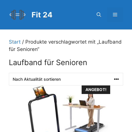
Zum
Inhalt
Fit 24
Menü
springen
Start
/ Produkte verschlagwortet mit „Laufband
für Senioren“
Laufband für Senioren
ANGEBOT!