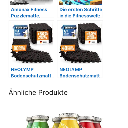
Amonax Fitness
Die ersten Schritte
Puzzlematte,
in die Fitnesswelt:
Schwarz, 18
Ein
Stück, 1,67 m²
Anfängerleitfaden
NEOLYMP
NEOLYMP
Bodenschutzmatt
Bodenschutzmatt
e 10 x 8 Stk., extra
e 5×8, dicker
dick aus
Naturkautschuk
Ähnliche Produkte
Kautschuk