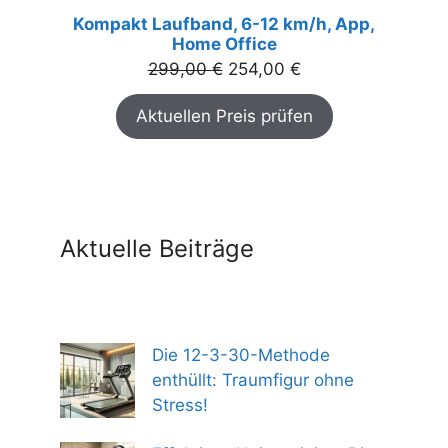
Kompakt Laufband, 6-12 km/h, App,
Home Office
Ursprünglicher
Aktueller
299,00
€
254,00
€
Preis
Preis
Aktuellen Preis prüfen
war:
ist:
299,00 €
254,00 €.
Aktuelle Beiträge
Die 12-3-30-Methode
enthüllt: Traumfigur ohne
Stress!