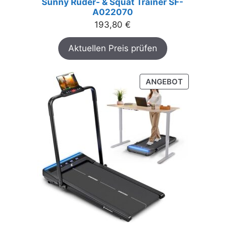
Sunny Ruder- & Squat Trainer SF-
A022070
193,80
€
Aktuellen Preis prüfen
PRODUKT
ANGEBOT
IM
ANGEBOT