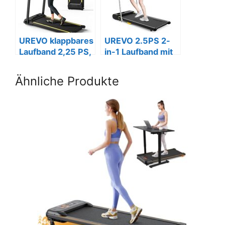
UREVO klappbares
UREVO 2.5PS 2-
Laufband 2,25 PS,
in-1 Laufband mit
12 HIIT-
3 HIIT-Modi,
Programme,
klappbar.
Ähnliche Produkte
platzsparend.