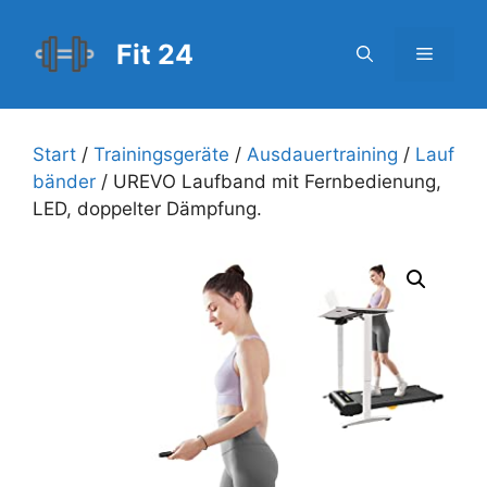
Zum
Inhalt
Fit 24
Menü
springen
Start
/
Trainingsgeräte
/
Ausdauertraining
/
Lauf
bänder
/ UREVO Laufband mit Fernbedienung,
LED, doppelter Dämpfung.