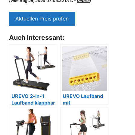
(vom Aug 25, 2024 07:06:32 UTC –
Details
)
Aktuellen Preis prüfen
Auch Interessant:
UREVO 2-in-1
UREVO Laufband
Laufband klappbar
mit
mit APP und
Fernbedienung,
Fernbedienung
kompakt und leise.