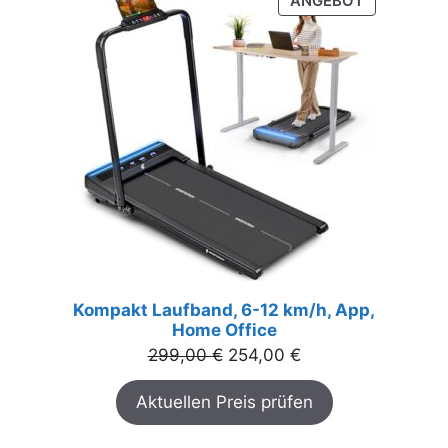
ANGEBOT
IM
ANGEBOT
Kompakt Laufband, 6-12 km/h, App,
Home Office
Ursprünglicher
Aktueller
299,00
€
254,00
€
Preis
Preis
Aktuellen Preis prüfen
war:
ist:
299,00 €
254,00 €.