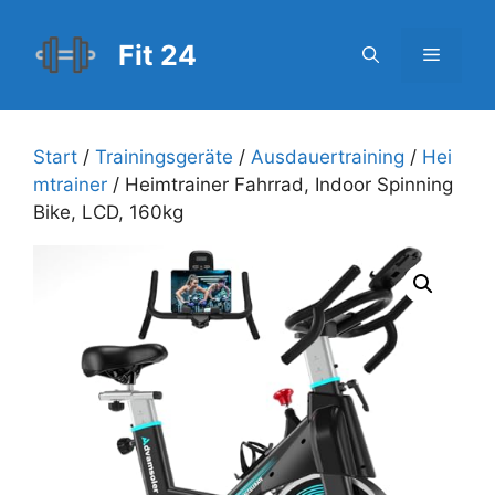
Zum
Inhalt
Fit 24
Menü
springen
Start
/
Trainingsgeräte
/
Ausdauertraining
/
Hei
mtrainer
/ Heimtrainer Fahrrad, Indoor Spinning
Bike, LCD, 160kg