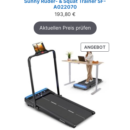
Sunny Ruder- & Squat Trainer SF-
A022070
193,80
€
Aktuellen Preis prüfen
PRODUKT
ANGEBOT
IM
ANGEBOT