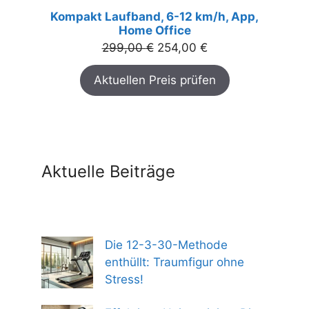
Kompakt Laufband, 6-12 km/h, App,
Home Office
Ursprünglicher
Aktueller
299,00
€
254,00
€
Preis
Preis
Aktuellen Preis prüfen
war:
ist:
299,00 €
254,00 €.
Aktuelle Beiträge
Die 12-3-30-Methode
enthüllt: Traumfigur ohne
Stress!