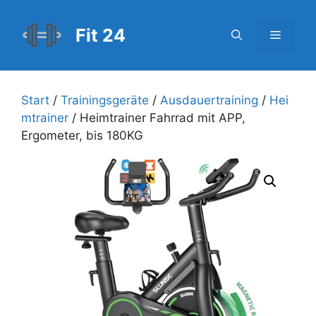
Zum
Inhalt
Fit 24
Menü
springen
Start
/
Trainingsgeräte
/
Ausdauertraining
/
Hei
mtrainer
/ Heimtrainer Fahrrad mit APP,
Ergometer, bis 180KG