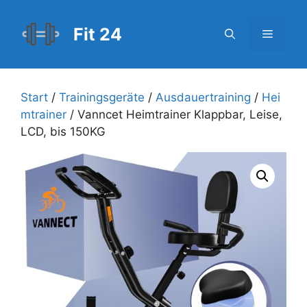
Zum
Inhalt
Fit 24
Menü
springen
Start
/
Trainingsgeräte
/
Ausdauertraining
/
Hei
mtrainer
/ Vanncet Heimtrainer Klappbar, Leise,
LCD, bis 150KG