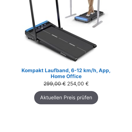
Kompakt Laufband, 6-12 km/h, App,
Home Office
Ursprünglicher
Aktueller
299,00
€
254,00
€
Preis
Preis
Aktuellen Preis prüfen
war:
ist:
299,00 €
254,00 €.