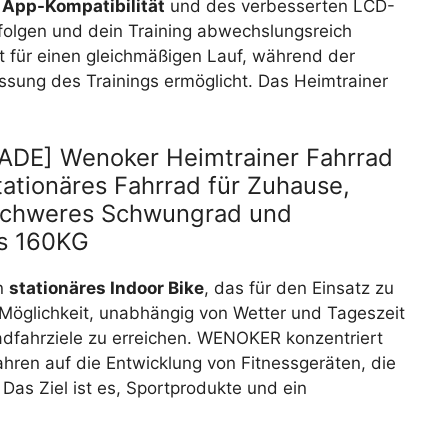
r
App-Kompatibilität
und des verbesserten LCD-
rfolgen und dein Training abwechslungsreich
 für einen gleichmäßigen Lauf, während der
ssung des Trainings ermöglicht. Das Heimtrainer
ADE] Wenoker Heimtrainer Fahrrad
ationäres Fahrrad für Zuhause,
, Schweres Schwungrad und
is 160KG
in
stationäres Indoor Bike
, das für den Einsatz zu
e Möglichkeit, unabhängig von Wetter und Tageszeit
adfahrziele zu erreichen. WENOKER konzentriert
ahren auf die Entwicklung von Fitnessgeräten, die
as Ziel ist es, Sportprodukte und ein