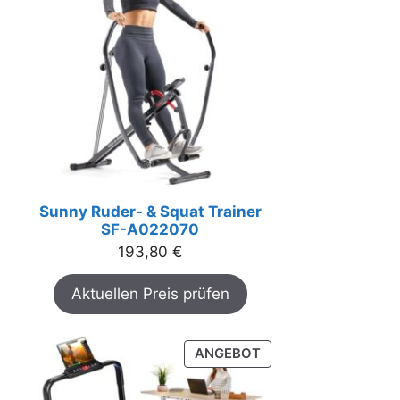
Sunny Ruder- & Squat Trainer
SF-A022070
193,80
€
Aktuellen Preis prüfen
PRODUKT
ANGEBOT
IM
ANGEBOT