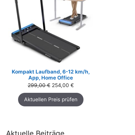
Kompakt Laufband, 6-12 km/h,
App, Home Office
Ursprünglicher
Aktueller
299,00
€
254,00
€
Preis
Preis
Aktuellen Preis prüfen
war:
ist:
299,00 €
254,00 €.
Aktuelle Beiträge