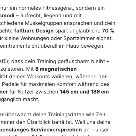
t nur ein normales Fitnessgerät, sondern ein
gsmodi
– aufrecht, liegend und mit
schiedene Muskelgruppen ansprechen und dein
dachte
faltbare Design
spart unglaubliche
70 %
für kleine Wohnungen oder Sportzimmer eignet.
Heimtrainer leicht überall im Haus bewegen.
ür, dass dein Training geräuscharm bleibt –
 zu stören. Mit
8 magnetischen
ität deines Workouts variieren, während der
n Pedale für maximalen Komfort während des
ner
für Nutzer zwischen
145 cm und 186 cm
ugänglich macht.
er
überwacht deine Trainingsdaten wie Zeit,
immer den Überblick behältst. Weil uns deine
ebenslanges Serviceversprechen
an – unser