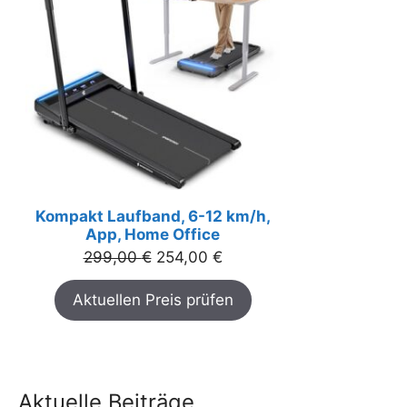
Kompakt Laufband, 6-12 km/h,
App, Home Office
Ursprünglicher
Aktueller
299,00
€
254,00
€
Preis
Preis
Aktuellen Preis prüfen
war:
ist:
299,00 €
254,00 €.
Aktuelle Beiträge