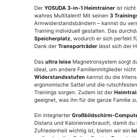
Der
YOSUDA 3-in-1 Heimtrainer
ist nich
wahres Multitalent! Mit seinen
3 Trainin
Armwiderstandsbändern – kannst du ver
Training individuell gestalten. Das durch
Speicherplatz
, wodurch er sich perfekt 
Dank der
Transporträder
lässt sich der 
Das
ultra leise
Magnetronsystem sorgt daf
ideal, um andere Familienmitglieder nicht
Widerstandsstufen
kannst du die Intens
ergonomische Sattel und die rutschfeste
Trainings sorgen. Zudem ist der
Heimtrai
geeignet, was ihn für die ganze Familie z
Ein integrierter
Großbildschirm-Comput
Distanz und Kalorienverbrauch, damit du 
Zufriedenheit wichtig ist, bieten wir ein
l