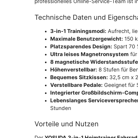
professionelles Online-Service-Team ist i
Technische Daten und Eigensch
3-in-1 Trainingsmodi:
Aufrecht, l
Maximale Benutzergewicht:
150 k
Platzsparendes Design:
Spart 70 
Ultra leises Magnetronsystem
für
8 magnetische Widerstandsstuf
Höhenverstellbar:
8 Stufen für Be
Bequemes Sitzkissen:
32,5 cm x 
Verstellbare Pedale:
Geeignet für 
Integrierter Großbildschirm-Com
Lebenslanges Serviceverspreche
Stunden
Vorteile und Nutzen
Der
YOSUDA 3-in-1 Heimtrainer Fahrrad