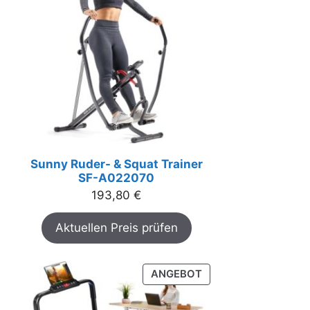
Sunny Ruder- & Squat Trainer
SF-A022070
193,80
€
Aktuellen Preis prüfen
PRODUKT
ANGEBOT
IM
ANGEBOT