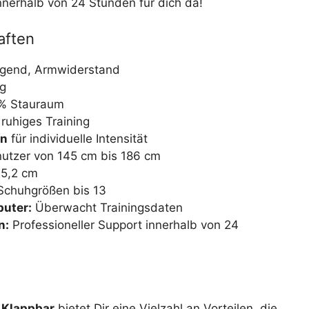
nnerhalb von 24 Stunden für dich da!
aften
iegend, Armwiderstand
g
% Stauraum
 ruhiges Training
en
für individuelle Intensität
nutzer von 145 cm bis 186 cm
25,2 cm
Schuhgrößen bis 13
puter:
Überwacht Trainingsdaten
n:
Professioneller Support innerhalb von 24
 Klappbar
bietet Dir eine Vielzahl an Vorteilen, die