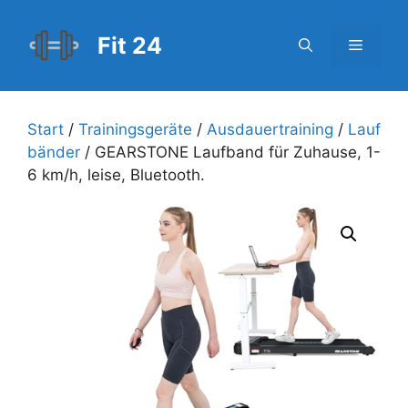
Zum
Inhalt
Fit 24
Menü
springen
Start
/
Trainingsgeräte
/
Ausdauertraining
/
Lauf
bänder
/ GEARSTONE Laufband für Zuhause, 1-
6 km/h, leise, Bluetooth.