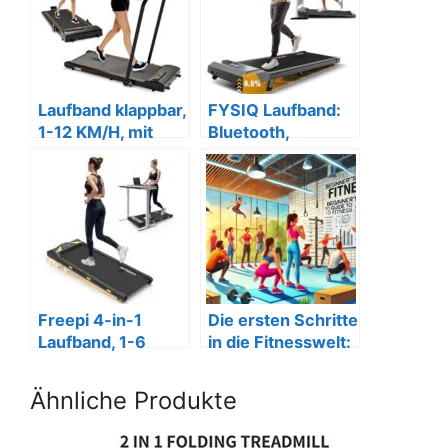
Laufband klappbar,
FYSIQ Laufband:
1-12 KM/H, mit
Bluetooth,
Fernbedienung,
Steigung, App,
LCD!
110kg, 1-6km/h
Freepi 4-in-1
Die ersten Schritte
Laufband, 1-6
in die Fitnesswelt:
km/h, 2.5 PS, mit
Ein
Fernbedienung
Anfängerleitfaden
Ähnliche Produkte