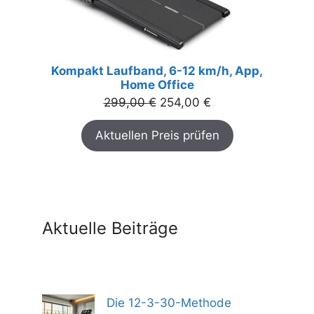
Kompakt Laufband, 6-12 km/h, App,
Home Office
Ursprünglicher
Aktueller
299,00
€
254,00
€
Preis
Preis
Aktuellen Preis prüfen
war:
ist:
299,00 €
254,00 €.
Aktuelle Beiträge
Die 12-3-30-Methode