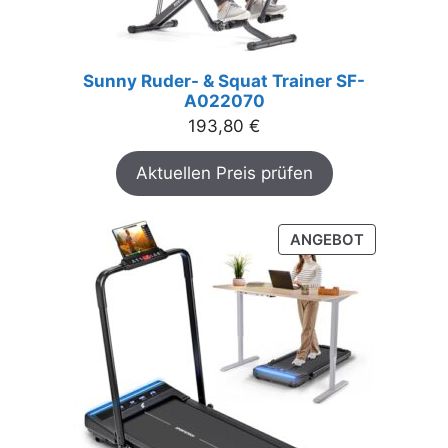
Sunny Ruder- & Squat Trainer SF-
A022070
193,80
€
Aktuellen Preis prüfen
PRODUKT
ANGEBOT
IM
ANGEBOT