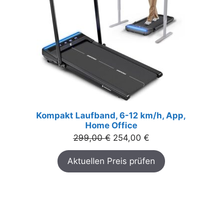
Kompakt Laufband, 6-12 km/h, App,
Home Office
Ursprünglicher
Aktueller
299,00
€
254,00
€
Preis
Preis
Aktuellen Preis prüfen
war:
ist:
299,00 €
254,00 €.