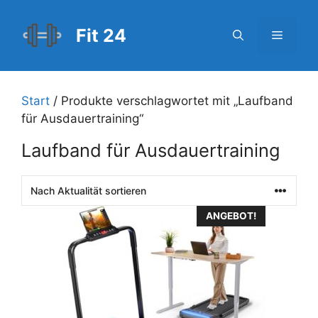
Zum
Inhalt
Fit 24
Menü
springen
Start
/ Produkte verschlagwortet mit „Laufband
für Ausdauertraining“
Laufband für Ausdauertraining
ANGEBOT!