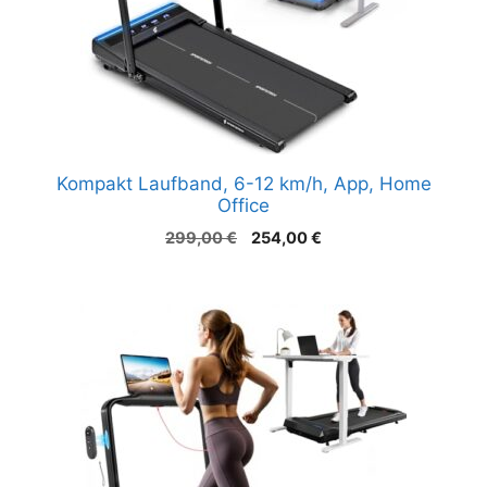
Kompakt Laufband, 6-12 km/h, App, Home
Office
Ursprünglicher
Aktueller
299,00
€
254,00
€
Preis
Preis
war:
ist:
299,00 €
254,00 €.