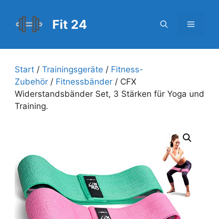
Zum
Inhalt
Fit 24
Menü
springen
Start
/
Trainingsgeräte
/
Fitness-
Zubehör
/
Fitnessbänder
/ CFX
Widerstandsbänder Set, 3 Stärken für Yoga und
Training.