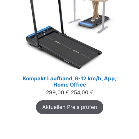
Kompakt Laufband, 6-12 km/h, App,
Home Office
Ursprünglicher
Aktueller
299,00
€
254,00
€
Preis
Preis
Aktuellen Preis prüfen
war:
ist:
299,00 €
254,00 €.