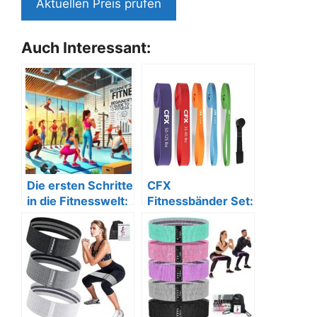
Aktuellen Preis prüfen
Auch Interessant:
Die ersten Schritte
CFX
in die Fitnesswelt:
Fitnessbänder Set:
Ein
5
Anfängerleitfaden
Widerstandsbände
r, Türanker,
Tasche.