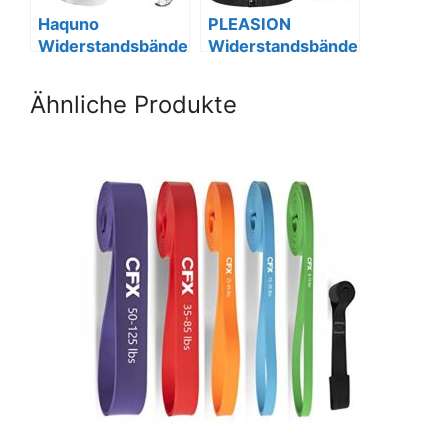
Haquno
PLEASION
Widerstandsbände
Widerstandsbände
r-Set, 3 Teile für
r 5er Set für
Fitnessübungen
Krafttraining &
Ähnliche Produkte
Yoga