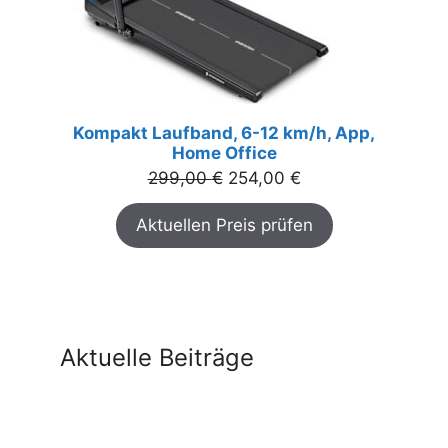
Kompakt Laufband, 6-12 km/h, App,
Home Office
Ursprünglicher
Aktueller
299,00
€
254,00
€
Preis
Preis
Aktuellen Preis prüfen
war:
ist:
299,00 €
254,00 €.
Aktuelle Beiträge