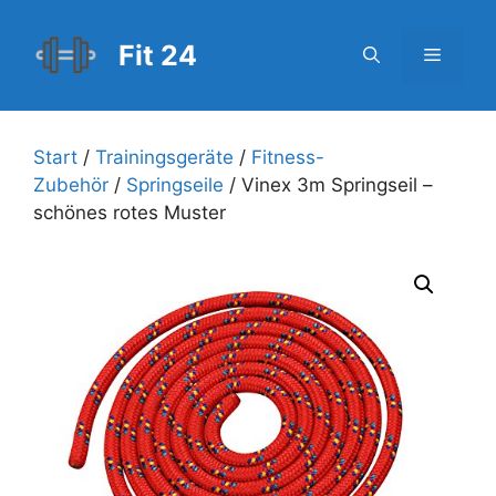
Zum
Inhalt
Fit 24
Menü
springen
Start
/
Trainingsgeräte
/
Fitness-
Zubehör
/
Springseile
/ Vinex 3m Springseil –
schönes rotes Muster