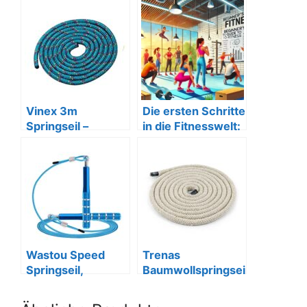
Vinex 3m
Die ersten Schritte
Springseil –
in die Fitnesswelt:
schönes Muster in
Ein
grün
Anfängerleitfaden
Wastou Speed
Trenas
Springseil,
Baumwollspringsei
verstellbar für die
l 3m ohne Griffe
ganze Familie