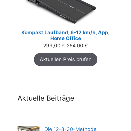
Kompakt Laufband, 6-12 km/h, App,
Home Office
Ursprünglicher
Aktueller
299,00
€
254,00
€
Preis
Preis
Aktuellen Preis prüfen
war:
ist:
299,00 €
254,00 €.
Aktuelle Beiträge
Die 12-3-30-Methode