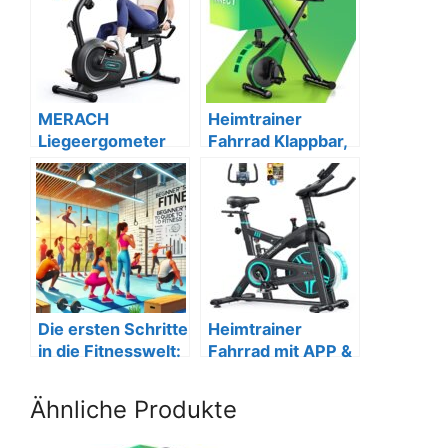
MERACH
Heimtrainer
Liegeergometer
Fahrrad Klappbar,
mit 8
16 Stufen, LCD
Widerständen,
Bluetooth, LCD,
Sensoren.
Die ersten Schritte
Heimtrainer
in die Fitnesswelt:
Fahrrad mit APP &
Ein
Magnetwiderstand
Anfängerleitfaden
Ähnliche Produkte