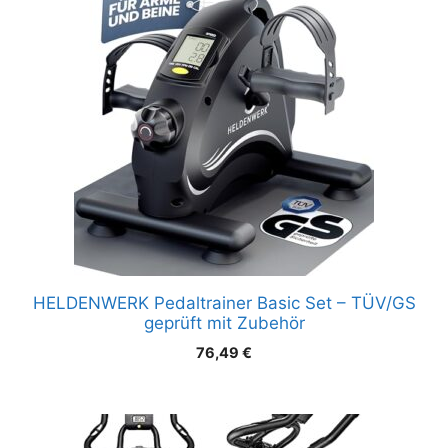
HELDENWERK Pedaltrainer Basic Set – TÜV/GS
geprüft mit Zubehör
76,49
€