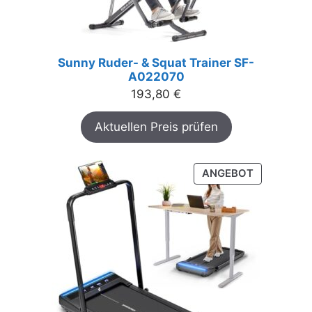
Sunny Ruder- & Squat Trainer SF-
A022070
193,80
€
Aktuellen Preis prüfen
PRODUKT
ANGEBOT
IM
ANGEBOT