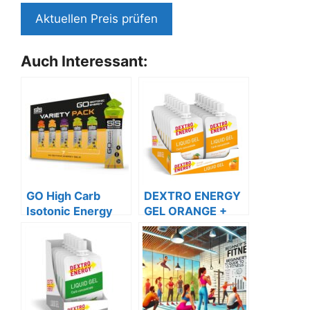
Aktuellen Preis prüfen
Auch Interessant:
GO High Carb
DEXTRO ENERGY
Isotonic Energy
GEL ORANGE +
Gel 7x60ml –
VITAMINE –
Vegan
18x60ml
Traubenzucker