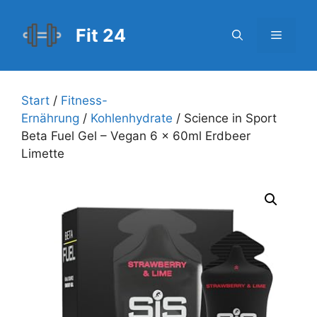
Zum
Inhalt
Fit 24
Menü
springen
Start
/
Fitness-
Ernährung
/
Kohlenhydrate
/ Science in Sport
Beta Fuel Gel – Vegan 6 x 60ml Erdbeer
Limette