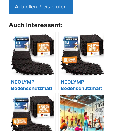
Aktuellen Preis prüfen
Auch Interessant:
NEOLYMP
NEOLYMP
Bodenschutzmatt
Bodenschutzmatt
e 1×8, dicke
e 10 x 8 Stk., extra
Naturkautschuk-
dick aus
Puzzle
Kautschuk