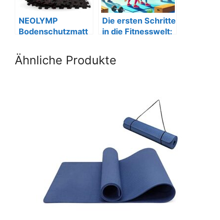
NEOLYMP
Die ersten Schritte
Bodenschutzmatt
in die Fitnesswelt:
e 5×8, dicker
Ein
Naturkautschuk
Anfängerleitfaden
Ähnliche Produkte