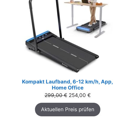
ANGEBOT
Kompakt Laufband, 6-12 km/h, App,
Home Office
Ursprünglicher
Aktueller
299,00
€
254,00
€
Preis
Preis
Aktuellen Preis prüfen
war:
ist:
299,00 €
254,00 €.