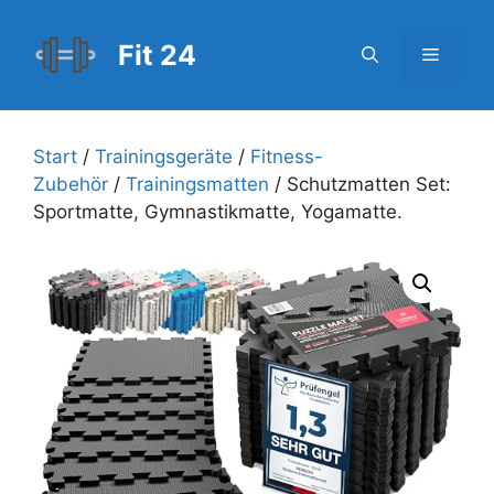
Zum
Inhalt
Fit 24
Menü
springen
Start
/
Trainingsgeräte
/
Fitness-
Zubehör
/
Trainingsmatten
/ Schutzmatten Set:
Sportmatte, Gymnastikmatte, Yogamatte.