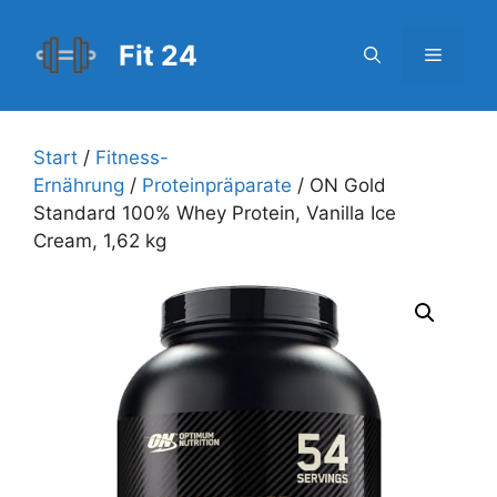
Zum
Inhalt
Fit 24
Menü
springen
Start
/
Fitness-
Ernährung
/
Proteinpräparate
/ ON Gold
Standard 100% Whey Protein, Vanilla Ice
Cream, 1,62 kg