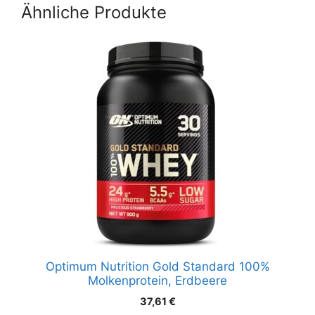
Molkenprotein, 31
Ähnliche Produkte
Portionen
Optimum Nutrition Gold Standard 100%
Molkenprotein, Erdbeere
37,61
€