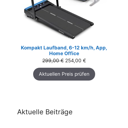
Kompakt Laufband, 6-12 km/h, App,
Home Office
Ursprünglicher
Aktueller
299,00
€
254,00
€
Preis
Preis
Aktuellen Preis prüfen
war:
ist:
299,00 €
254,00 €.
Aktuelle Beiträge