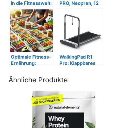
in die Fitnesswelt:
PRO, Neopren, 12
Ein
Varianten: 2-24
Anfängerleitfaden
kg,
schadstoffgeprüft
Optimale Fitness-
WalkingPad R1
Ernährung:
Pro: Klappbares
Rezepte, Tipps &
Laufband, 10 km/h,
Nährstoffe
110 kg
Ähnliche Produkte