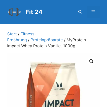
Zum
Inhalt
Fit 24
Menü
springen
Start
/
Fitness-
Ernährung
/
Proteinpräparate
/ MyProtein
Impact Whey Protein Vanille, 1000g