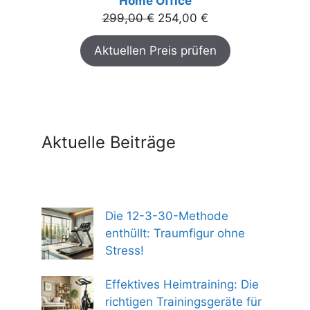
Home Office
Ursprünglicher
Aktueller
299,00
€
254,00
€
Preis
Preis
Aktuellen Preis prüfen
war:
ist:
299,00 €
254,00 €.
Aktuelle Beiträge
Die 12-3-30-Methode
enthüllt: Traumfigur ohne
Stress!
Effektives Heimtraining: Die
richtigen Trainingsgeräte für