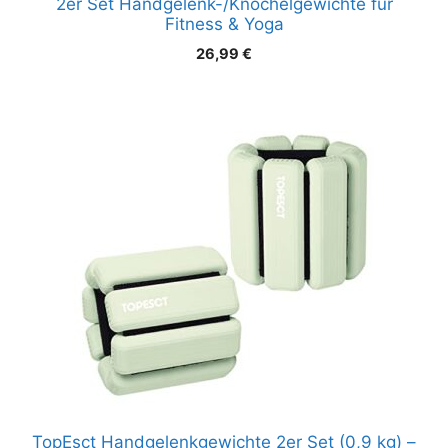
2er Set Handgelenk-/Knöchelgewichte für
Fitness & Yoga
26,99
€
TopEsct Handgelenkgewichte 2er Set (0,9 kg) –