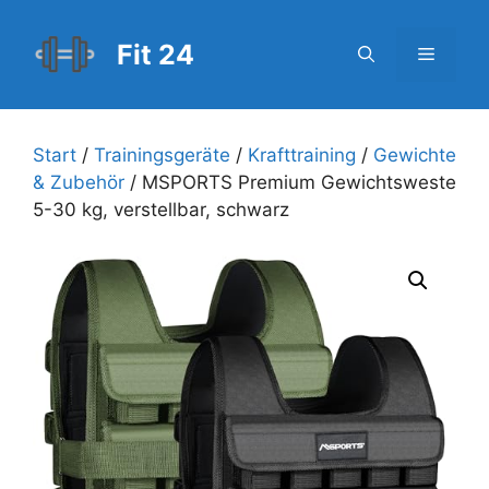
Zum
Inhalt
Fit 24
Menü
springen
Start
/
Trainingsgeräte
/
Krafttraining
/
Gewichte
& Zubehör
/ MSPORTS Premium Gewichtsweste
5-30 kg, verstellbar, schwarz