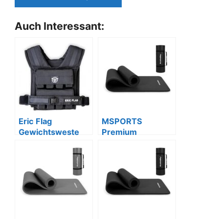
Auch Interessant:
Eric Flag
MSPORTS
Gewichtsweste
Premium
10/20 kg,
Gymnastikmatte
verstellbar, für
mit Tragegurt,
Training
190x60cm