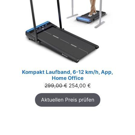
Kompakt Laufband, 6-12 km/h, App,
Home Office
Ursprünglicher
Aktueller
299,00
€
254,00
€
Preis
Preis
Aktuellen Preis prüfen
war:
ist:
299,00 €
254,00 €.