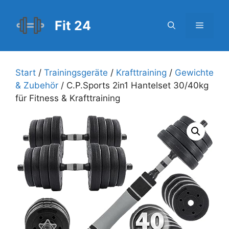
Zum
Inhalt
Fit 24
Menü
springen
Start
/
Trainingsgeräte
/
Krafttraining
/
Gewichte
& Zubehör
/ C.P.Sports 2in1 Hantelset 30/40kg
für Fitness & Krafttraining