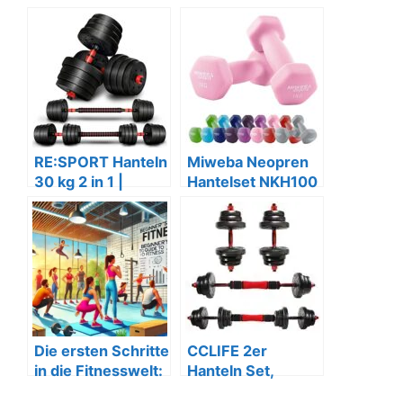
RE:SPORT Hanteln
Miweba Neopren
30 kg 2 in 1 |
Hantelset NKH100
verstellbar | Kurz-
| 0,5-10 Kg (2x 1,0
& Langhantel
kg, Rosa)
Die ersten Schritte
CCLIFE 2er
in die Fitnesswelt:
Hanteln Set,
Ein
verstellbar 20-