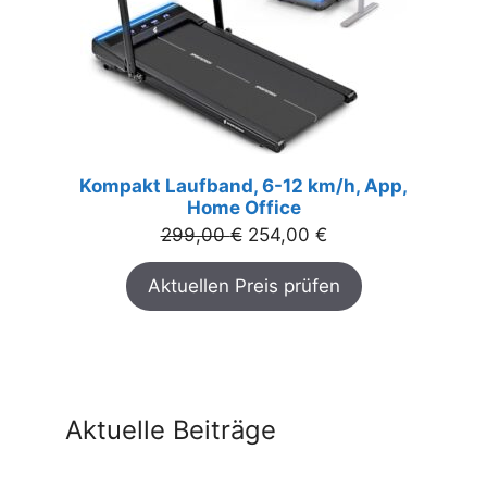
Kompakt Laufband, 6-12 km/h, App,
Home Office
Ursprünglicher
Aktueller
299,00
€
254,00
€
Preis
Preis
Aktuellen Preis prüfen
war:
ist:
299,00 €
254,00 €.
Aktuelle Beiträge