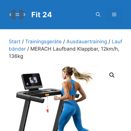
Zum
Inhalt
Fit 24
Menü
springen
Start
/
Trainingsgeräte
/
Ausdauertraining
/
Lauf
bänder
/ MERACH Laufband Klappbar, 12km/h,
136kg