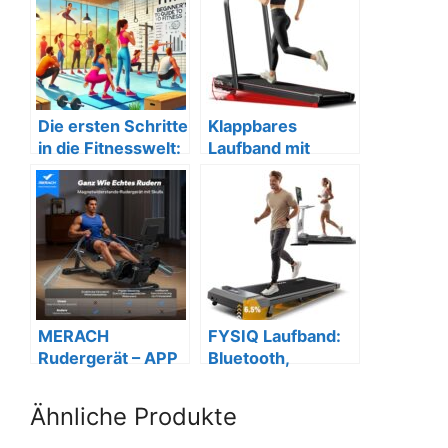
Die ersten Schritte
Klappbares
in die Fitnesswelt:
Laufband mit
Ein
Steigung
Anfängerleitfaden
MERACH
FYSIQ Laufband:
Rudergerät – APP
Bluetooth,
& Champion-Kurse
Steigung, App,
110kg, 1-6km/h
Ähnliche Produkte