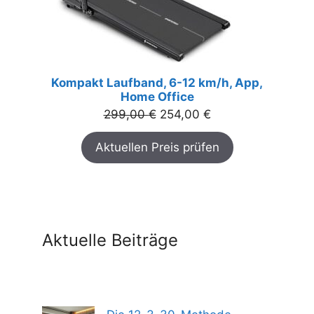
Kompakt Laufband, 6-12 km/h, App,
Home Office
Ursprünglicher
Aktueller
299,00
€
254,00
€
Preis
Preis
Aktuellen Preis prüfen
war:
ist:
299,00 €
254,00 €.
Aktuelle Beiträge