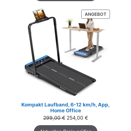
PRODUKT
ANGEBOT
IM
ANGEBOT
Kompakt Laufband, 6-12 km/h, App,
Home Office
Ursprünglicher
Aktueller
299,00
€
254,00
€
Preis
Preis