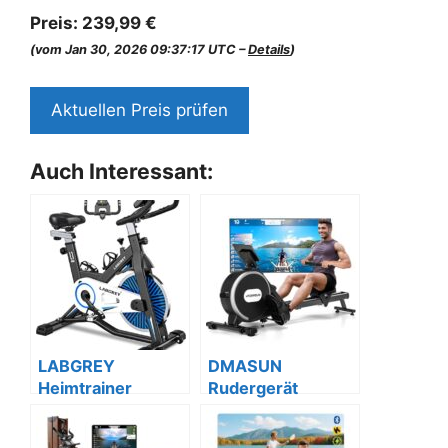
Preis:
239,99 €
(vom Jan 30, 2026 09:37:17 UTC –
Details
)
Aktuellen Preis prüfen
Auch Interessant:
LABGREY
DMASUN
Heimtrainer
Rudergerät
Fahrrad mit Puls,
Magnetisch, 16
LCD, iPad-Halter,
Stufen, App, 160kg