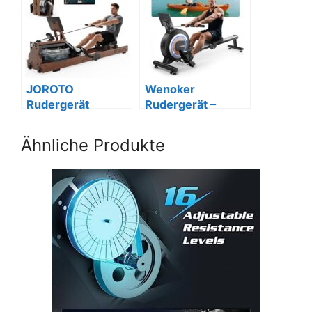
verstellbar
JOROTO
Wenoker
Rudergerät
Rudergerät –
Holz/Wasser,
Magnetisch, APP,
Klappbar, Kinomap
Leise, 160kg
Ähnliche Produkte