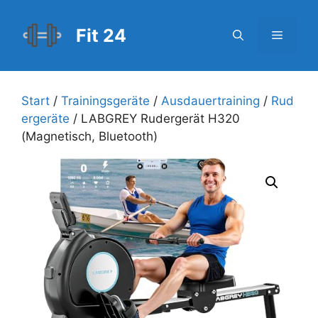
Zum
Inhalt
Fit 24
Menü
springen
Start
/
Trainingsgeräte
/
Ausdauertraining
/
Rud
ergeräte
/ LABGREY Rudergerät H320
(Magnetisch, Bluetooth)