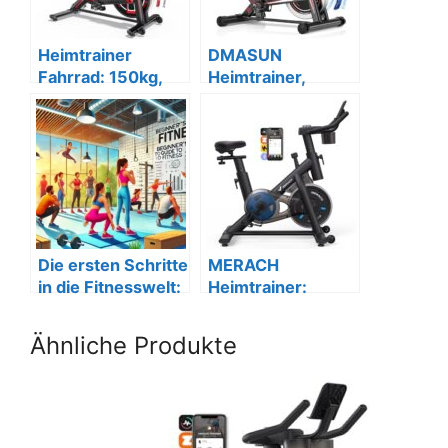
Heimtrainer
DMASUN
Fahrrad: 150kg,
Heimtrainer,
APP-Tracking,
magnetischer
leise, mit
Widerstand, 160
Halterung.
kg, LCD.
Die ersten Schritte
MERACH
in die Fitnesswelt:
Heimtrainer:
Ein
Leises Spinning
Anfängerleitfaden
Bike, LCD, bis
Ähnliche Produkte
122kg