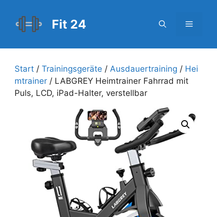
Zum
Inhalt
Fit 24
Menü
springen
Start
/
Trainingsgeräte
/
Ausdauertraining
/
Hei
mtrainer
/ LABGREY Heimtrainer Fahrrad mit
Puls, LCD, iPad-Halter, verstellbar