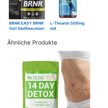
BRNR EASY BRNR
L-Theanin 500mg
5in1 Stoffwechsel-
mit
Kur, 120 Kapseln
Zitronenmelisse –
180 Kapseln
Ähnliche Produkte