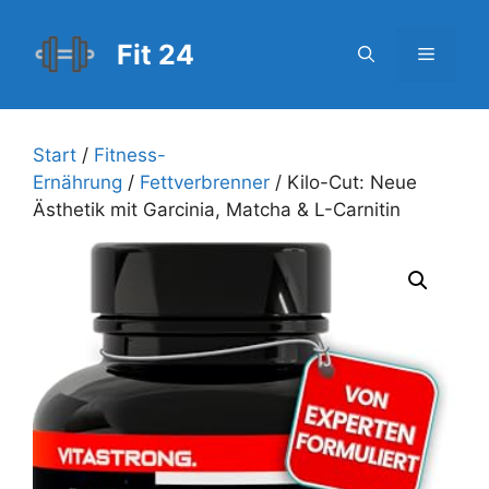
Zum
Inhalt
Fit 24
Menü
springen
Start
/
Fitness-
Ernährung
/
Fettverbrenner
/ Kilo-Cut: Neue
Ästhetik mit Garcinia, Matcha & L-Carnitin