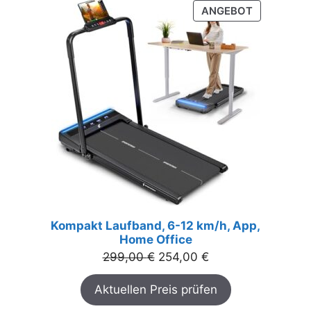
PRODUKT
ANGEBOT
IM
ANGEBOT
Kompakt Laufband, 6-12 km/h, App,
Home Office
Ursprünglicher
Aktueller
299,00
€
254,00
€
Preis
Preis
Aktuellen Preis prüfen
war:
ist:
299,00 €
254,00 €.