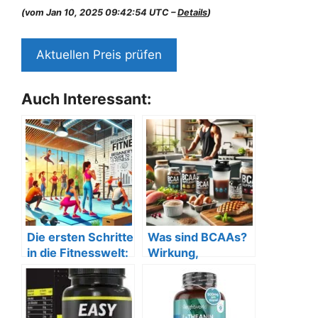
(vom Jan 10, 2025 09:42:54 UTC –
Details
)
Aktuellen Preis prüfen
Auch Interessant:
Die ersten Schritte
Was sind BCAAs?
in die Fitnesswelt:
Wirkung,
Ein
Einnahme und
Anfängerleitfaden
Vorteile im
Überblick