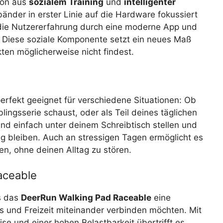
ion aus
sozialem Training
und
intelligenter
änder in erster Linie auf die Hardware fokussiert
die Nutzererfahrung durch eine moderne App und
. Diese soziale Komponente setzt ein neues Maß
ten möglicherweise nicht findest.
perfekt geeignet für verschiedene Situationen: Ob
ingsserie schaust, oder als Teil deines täglichen
d einfach unter deinem Schreibtisch stellen und
 bleiben. Auch an stressigen Tagen ermöglicht es
en, ohne deinen Alltag zu stören.
aceable
s das
DeerRun Walking Pad Raceable
eine
ess und Freizeit miteinander verbinden möchten. Mit
ise und einer hohen Belastbarkeit übertrifft es