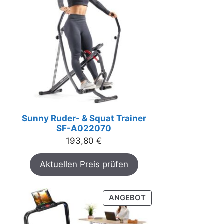
Sunny Ruder- & Squat Trainer
SF-A022070
193,80
€
Aktuellen Preis prüfen
PRODUKT
ANGEBOT
IM
ANGEBOT