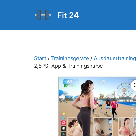
Zum
Inhalt
Fit 24
springen
Start
/
Trainingsgeräte
/
Ausdauertraining
2,5PS, App & Trainingskurse