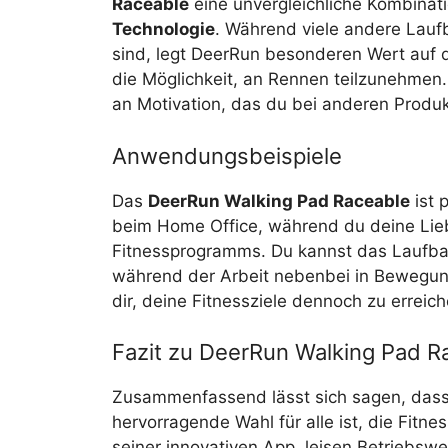
Raceable
eine unvergleichliche Kombinat
Technologie
. Während viele andere Laufb
sind, legt DeerRun besonderen Wert auf 
die Möglichkeit, an Rennen teilzunehmen
an Motivation, das du bei anderen Produk
Anwendungsbeispiele
Das
DeerRun Walking Pad Raceable
ist 
beim Home Office, während du deine Liebl
Fitnessprogramms. Du kannst das Laufban
während der Arbeit nebenbei in Bewegung
dir, deine Fitnessziele dennoch zu erreich
Fazit zu DeerRun Walking Pad R
Zusammenfassend lässt sich sagen, das
hervorragende Wahl für alle ist, die Fitn
seiner innovativen App, leisen Betriebswe