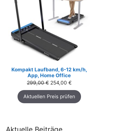
Kompakt Laufband, 6-12 km/h,
App, Home Office
Ursprünglicher
Aktueller
299,00
€
254,00
€
Preis
Preis
Aktuellen Preis prüfen
war:
ist:
299,00 €
254,00 €.
Aktuelle Beiträge