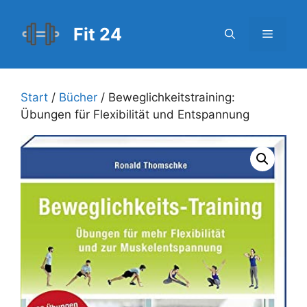
Zum
Inhalt
Fit 24
Menü
springen
Start
/
Bücher
/ Beweglichkeitstraining:
Übungen für Flexibilität und Entspannung