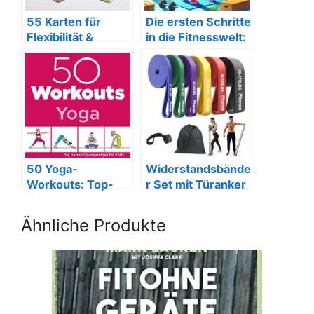
55 Karten für
Die ersten Schritte
Flexibilität &
in die Fitnesswelt:
Muskelentspannu
Ein
ng von Ronald.
Anfängerleitfaden
50 Yoga-
Widerstandsbände
Workouts: Top-
r Set mit Türanker
Übungen für Kraft,
für Fitness &
Beweglichkeit,
Therapie
Ähnliche Produkte
Entspannung