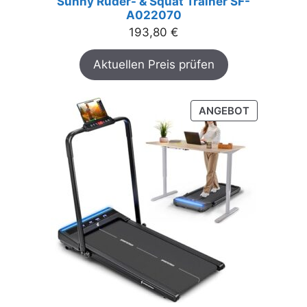
Sunny Ruder- & Squat Trainer SF-
A022070
193,80
€
Aktuellen Preis prüfen
PRODUKT
ANGEBOT
IM
ANGEBOT