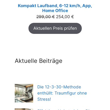
Kompakt Laufband, 6-12 km/h, App,
Home Office
Ursprünglicher
Aktueller
299,00
€
254,00
€
Preis
Preis
Aktuellen Preis prüfen
war:
ist:
299,00 €
254,00 €.
Aktuelle Beiträge
Die 12-3-30-Methode
enthüllt: Traumfigur ohne
Stress!