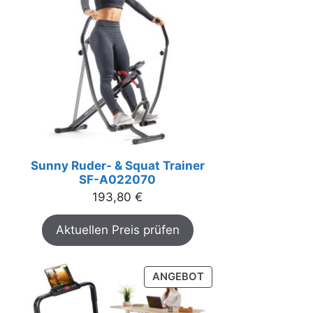
Sunny Ruder- & Squat Trainer
SF-A022070
193,80
€
Aktuellen Preis prüfen
PRODUKT
ANGEBOT
IM
ANGEBOT