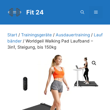
Zum
Inhalt
Fit 24
Menü
springen
Start
/
Trainingsgeräte
/
Ausdauertraining
/
Lauf
bänder
/ Worldgeil Walking Pad Laufband –
3in1, Steigung, bis 150kg