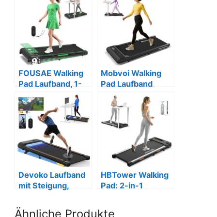
FOUSAE Walking
Mobvoi Walking
Pad Laufband, 1-
Pad Laufband
10km/h, 150kg
Devoko Laufband
HBTower Walking
mit Steigung,
Pad: 2-in-1
150kg, App und
Laufband für
Fernbedienung
Home Office.
Ähnliche Produkte