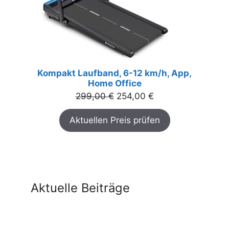
Kompakt Laufband, 6-12 km/h, App,
Home Office
Ursprünglicher
Aktueller
299,00
€
254,00
€
Preis
Preis
Aktuellen Preis prüfen
war:
ist:
299,00 €
254,00 €.
Aktuelle Beiträge