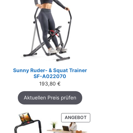
Sunny Ruder- & Squat Trainer
SF-A022070
193,80
€
Aktuellen Preis prüfen
PRODUKT
ANGEBOT
IM
ANGEBOT