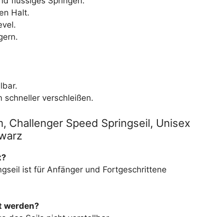
nd flüssiges Springen.
en Halt.
evel.
gern.
lbar.
schneller verschleißen.
 Challenger Speed Springseil, Unisex
hwarz
t?
seil ist für Anfänger und Fortgeschrittene
lt werden?