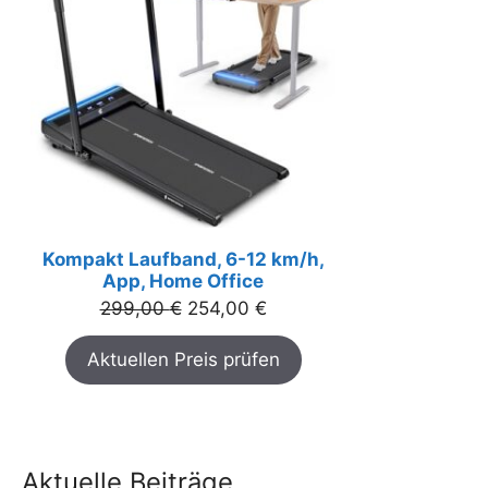
Kompakt Laufband, 6-12 km/h,
App, Home Office
Ursprünglicher
Aktueller
299,00
€
254,00
€
Preis
Preis
Aktuellen Preis prüfen
war:
ist:
299,00 €
254,00 €.
Aktuelle Beiträge