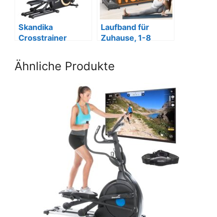
Skandika
Laufband für
Crosstrainer
Zuhause, 1-8
Carbon P25-G,
km/h, 550W, LCD,
klappbar, Kinomap
Fernbedienung.
Ähnliche Produkte