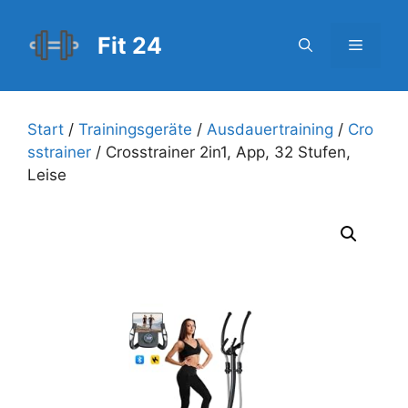
Zum
Inhalt
Fit 24
Menü
springen
Start
/
Trainingsgeräte
/
Ausdauertraining
/
Cro
sstrainer
/ Crosstrainer 2in1, App, 32 Stufen,
Leise