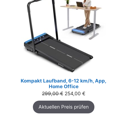
ANGEBOT
Kompakt Laufband, 6-12 km/h, App,
Home Office
Ursprünglicher
Aktueller
299,00
€
254,00
€
Preis
Preis
Aktuellen Preis prüfen
war:
ist:
299,00 €
254,00 €.