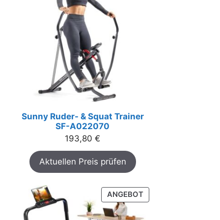
Sunny Ruder- & Squat Trainer
SF-A022070
193,80
€
Aktuellen Preis prüfen
PRODUKT
ANGEBOT
IM
ANGEBOT