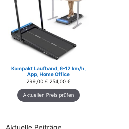
Kompakt Laufband, 6-12 km/h,
App, Home Office
Ursprünglicher
Aktueller
299,00
€
254,00
€
Preis
Preis
Aktuellen Preis prüfen
war:
ist:
299,00 €
254,00 €.
Aktuelle Beiträge