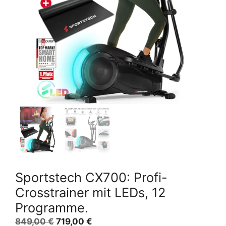
Sportstech CX700: Profi-
Crosstrainer mit LEDs, 12
Programme.
Ursprünglicher
Aktueller
849,00
€
719,00
€