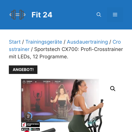
Zum
Inhalt
Fit 24
Menü
springen
Start
/
Trainingsgeräte
/
Ausdauertraining
/
Cro
sstrainer
/ Sportstech CX700: Profi-Crosstrainer
mit LEDs, 12 Programme.
ANGEBOT!