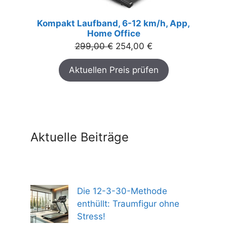
Kompakt Laufband, 6-12 km/h, App,
Home Office
Ursprünglicher
Aktueller
299,00
€
254,00
€
Preis
Preis
Aktuellen Preis prüfen
war:
ist:
299,00 €
254,00 €.
Aktuelle Beiträge
Die 12-3-30-Methode
enthüllt: Traumfigur ohne
Stress!