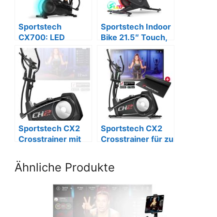
Sportstech
Sportstech Indoor
CX700: LED
Bike 21.5″ Touch,
Crosstrainer für
Live Workouts &
Zuhause, 12
LED.
Programme.
Sportstech CX2
Sportstech CX2
Crosstrainer mit
Crosstrainer für zu
Stromgenerator &
Hause
App
Ähnliche Produkte