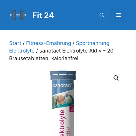
Zum
Inhalt
Fit 24
Menü
springen
Start
/
Fitness-Ernährung
/
Sportnahrung
Elektrolyte
/ sanotact Elektrolyte Aktiv – 20
Brausetabletten, kalorienfrei