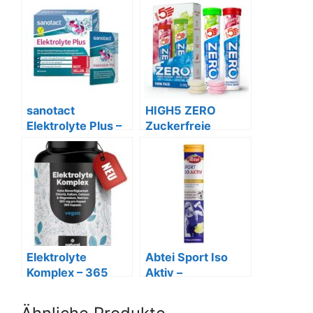
sanotact
HIGH5 ZERO
Elektrolyte Plus –
Zuckerfreie
Vegan, mit
Elektrolyte – 40
Orangengeschma
Brausetabletten
ck
Elektrolyte
Abtei Sport Iso
Komplex – 365
Aktiv –
vegane Kapseln
isotonisches
für Balance
Getränk mit