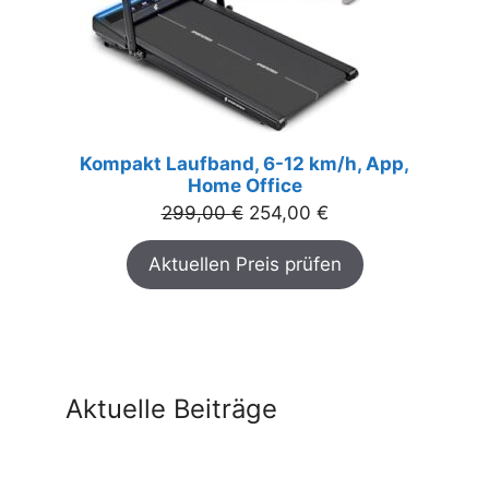
Kompakt Laufband, 6-12 km/h, App,
Home Office
Ursprünglicher
Aktueller
299,00
€
254,00
€
Preis
Preis
Aktuellen Preis prüfen
war:
ist:
299,00 €
254,00 €.
Aktuelle Beiträge