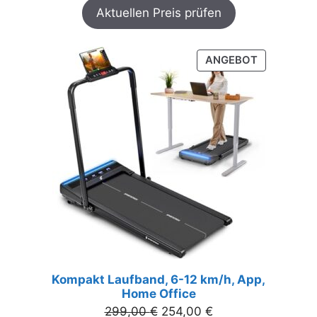
Aktuellen Preis prüfen
PRODUKT
ANGEBOT
IM
ANGEBOT
Kompakt Laufband, 6-12 km/h, App,
Home Office
Ursprünglicher
Aktueller
299,00
€
254,00
€