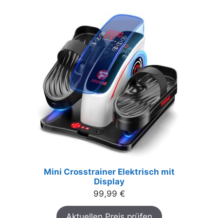
Mini Crosstrainer Elektrisch mit
Display
99,99
€
Aktuellen Preis prüfen