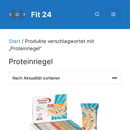
Zum
Inhalt
Fit 24
Menü
springen
Start
/ Produkte verschlagwortet mit
„Proteinriegel“
Proteinriegel