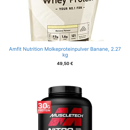
Amfit Nutrition Molkeproteinpulver Banane, 2.27
kg
49,50
€