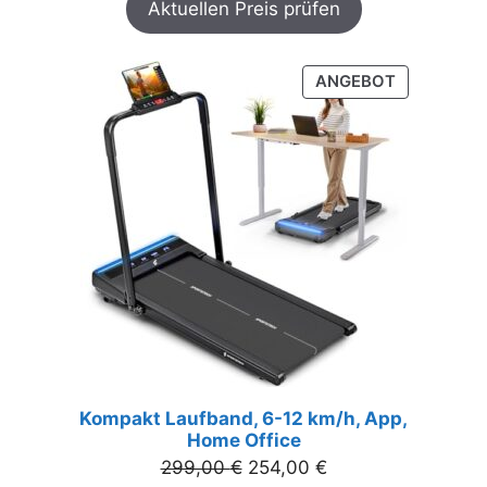
Aktuellen Preis prüfen
PRODUKT
ANGEBOT
IM
ANGEBOT
Kompakt Laufband, 6-12 km/h, App,
Home Office
Ursprünglicher
Aktueller
299,00
€
254,00
€