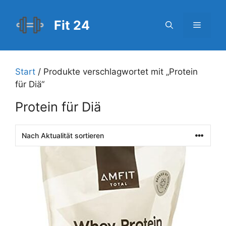
Zum
Inhalt
Fit 24
Menü
springen
Start
/ Produkte verschlagwortet mit „Protein
für Diä“
Protein für Diä