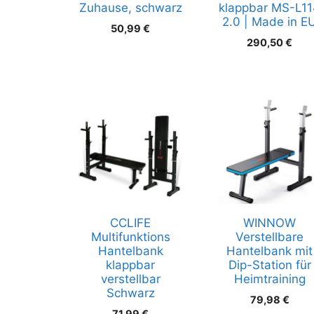
Zuhause, schwarz
klappbar MS-L1
2.0 | Made in E
50,99
€
290,50
€
CCLIFE
WINNOW
Multifunktions
Verstellbare
Hantelbank
Hantelbank mit
klappbar
Dip-Station für
verstellbar
Heimtraining
Schwarz
79,98
€
71,99
€