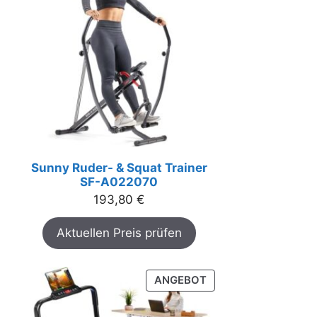
 €
Sunny Ruder- & Squat Trainer
SF-A022070
193,80
€
Aktuellen Preis prüfen
PRODUKT
ANGEBOT
IM
ANGEBOT