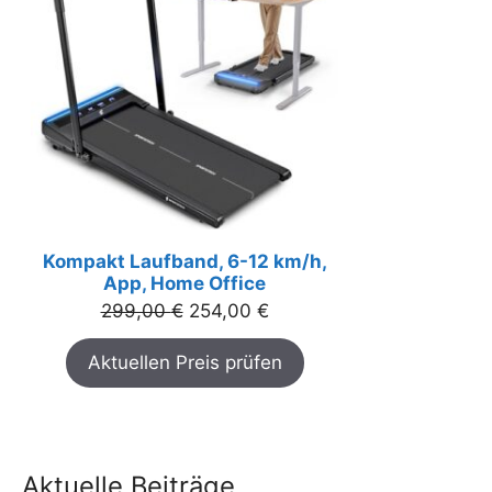
Kompakt Laufband, 6-12 km/h,
App, Home Office
Ursprünglicher
Aktueller
299,00
€
254,00
€
Preis
Preis
Aktuellen Preis prüfen
war:
ist:
299,00 €
254,00 €.
Aktuelle Beiträge