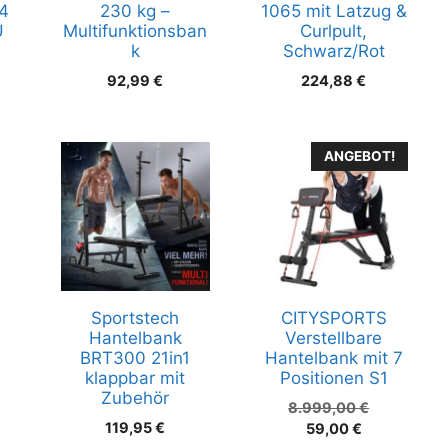
14
230 kg –
1065 mit Latzug &
U
Multifunktionsban
Curlpult,
k
Schwarz/Rot
92,99
€
224,88
€
ANGEBOT!
Sportstech
CITYSPORTS
Hantelbank
Verstellbare
BRT300 21in1
Hantelbank mit 7
klappbar mit
Positionen S1
Zubehör
Ursprüngl
8.999,00
€
119,95
€
Aktueller
Preis
59,00
€