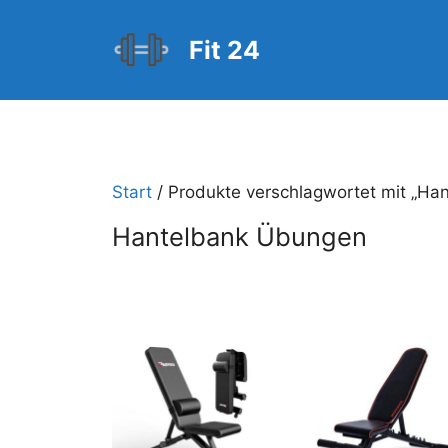
Zum
Inhalt
Fit 24
springen
Start
/ Produkte verschlagwortet mit „Ha
Hantelbank Übungen