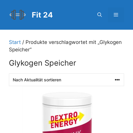
Zum
Inhalt
Fit 24
Menü
springen
Start
/ Produkte verschlagwortet mit „Glykogen
Speicher“
Glykogen Speicher