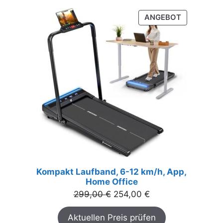
PRODUKT
ANGEBOT
IM
ANGEBOT
Kompakt Laufband, 6-12 km/h, App,
Home Office
Ursprünglicher
Aktueller
299,00
€
254,00
€
Preis
Preis
Aktuellen Preis prüfen
war:
ist: