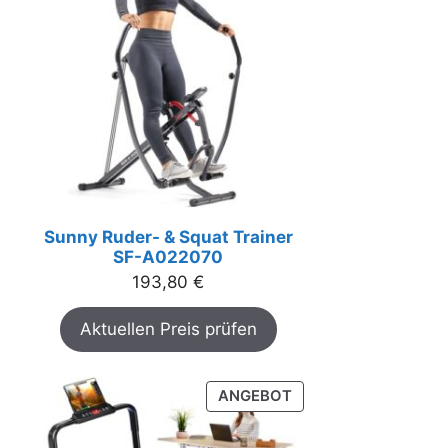
Sunny Ruder- & Squat Trainer
SF-A022070
193,80
€
Aktuellen Preis prüfen
PRODUKT
ANGEBOT
IM
ANGEBOT