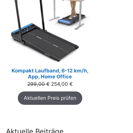
Kompakt Laufband, 6-12 km/h,
App, Home Office
Ursprünglicher
Aktueller
299,00
€
254,00
€
Preis
Preis
Aktuellen Preis prüfen
war:
ist:
299,00 €
254,00 €.
Aktuelle Beiträge