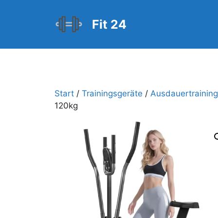
Zum
Inhalt
Fit 24
springen
Start
/
Trainingsgeräte
/
Ausdauertraining
120kg