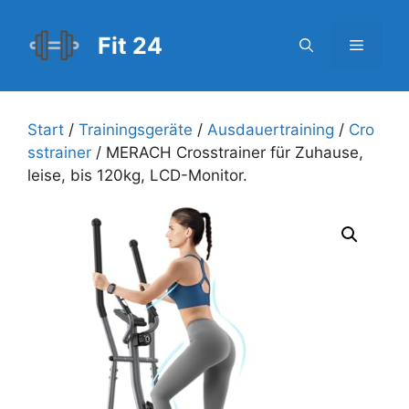
Zum
Inhalt
Fit 24
Menü
springen
Start
/
Trainingsgeräte
/
Ausdauertraining
/
Cro
sstrainer
/ MERACH Crosstrainer für Zuhause,
leise, bis 120kg, LCD-Monitor.