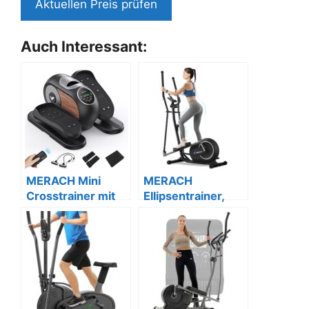
Aktuellen Preis prüfen
Auch Interessant:
MERACH Mini
MERACH
Crosstrainer mit
Ellipsentrainer,
Fernbedienung,
leise, 16-Stufen,
leise & tragbar
Pulssensor, LCD,
120kg