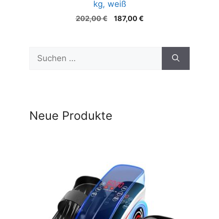
kg, weiß
Ursprünglicher
Aktueller
202,00
€
187,00
€
Preis
Preis
war:
ist:
202,00 €
187,00 €.
Suchen
nach:
Neue Produkte