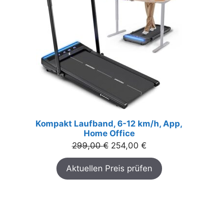
Kompakt Laufband, 6-12 km/h, App,
Home Office
Ursprünglicher
Aktueller
299,00
€
254,00
€
Preis
Preis
Aktuellen Preis prüfen
war:
ist:
299,00 €
254,00 €.