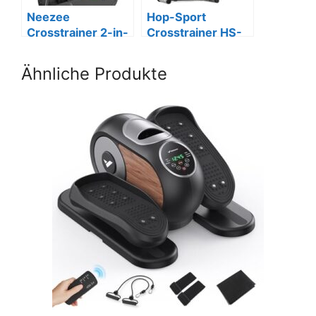
Neezee
Hop-Sport
Crosstrainer 2-in-
Crosstrainer HS-
1,
2050C, leise, mit
Magnetwiderstand
LCD & Puls.
Ähnliche Produkte
, LCD, bis 120kg