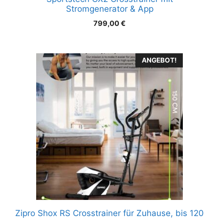
Stromgenerator & App
799,00
€
ANGEBOT!
Zipro Shox RS Crosstrainer für Zuhause, bis 120