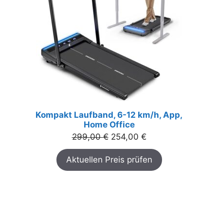
Kompakt Laufband, 6-12 km/h, App,
Home Office
Ursprünglicher
Aktueller
299,00
€
254,00
€
Preis
Preis
Aktuellen Preis prüfen
war:
ist:
299,00 €
254,00 €.