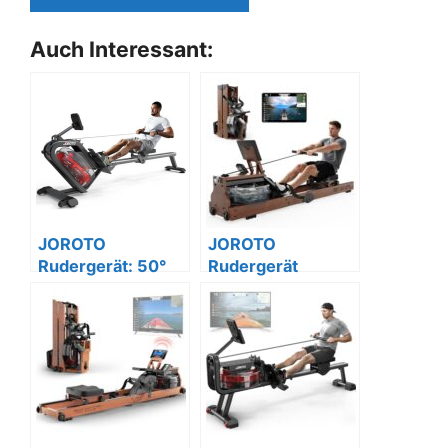
Auch Interessant:
JOROTO
JOROTO
Rudergerät: 50°
Rudergerät
Neigung, 150kg,
Holz/Wasser,
Bluetooth,
Klappbar, Kinomap
Kinomap 44T.