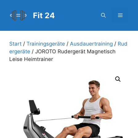
Zum
Inhalt
Fit 24
Menü
springen
Start
/
Trainingsgeräte
/
Ausdauertraining
/
Rud
ergeräte
/ JOROTO Rudergerät Magnetisch
Leise Heimtrainer