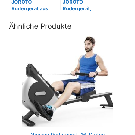
JOROTO
JOROTO
Rudergerät aus
Rudergerät,
Eiche, klappbar,
klappbar,
mit Bluetooth &
Wasserwiderstand
Ähnliche Produkte
Kinomap.
, 150kg, Bluetooth